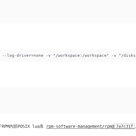
 --log-driver=none -v "/workspace:/workspace" -v "/disks
PM内部POSIX lua库
rpm-software-management/rpm@
7a7c31f