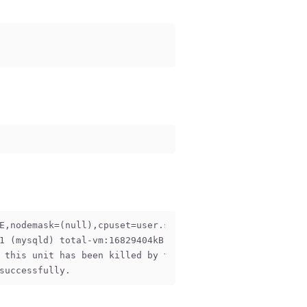
E,nodemask=(null),cpuset=user.slice,mems_allowed=0,globa
1 (mysqld) total-vm:16829404kB, anon-rss:12304300kB, fil
 this unit has been killed by the OOM killer.
successfully.