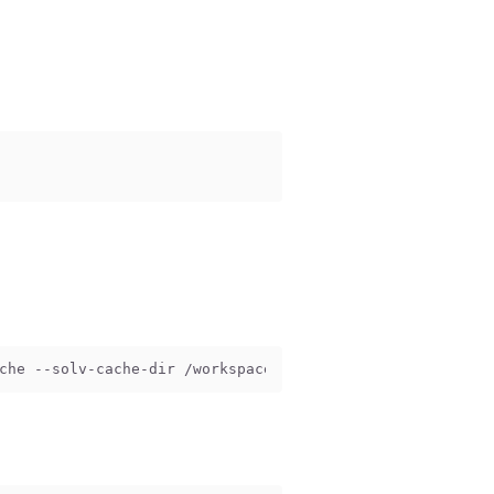
che --solv-cache-dir /workspace/zypper/solv --pkg-cache-