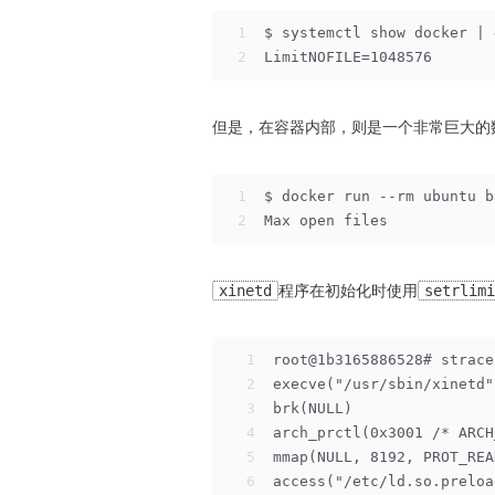
1
$ systemctl show docker | 
2
LimitNOFILE=1048576
但是，在容器内部，则是一个非常巨大的数字—
1
$ docker run --rm ubuntu b
2
Max open files            
xinetd
程序在初始化时使用
setrlimi
1
root@1b3165886528# strace
2
execve("/usr/sbin/xinetd"
3
brk(NULL)                
4
arch_prctl(0x3001 /* ARCH
5
mmap(NULL, 8192, PROT_REA
6
access("/etc/ld.so.preloa