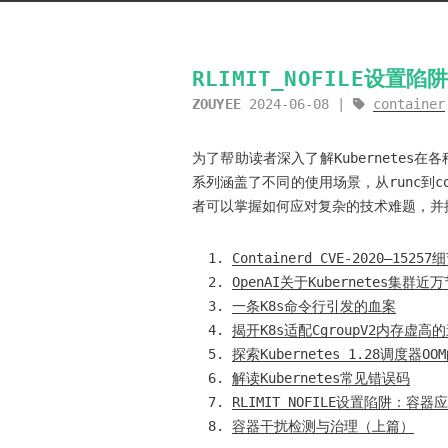
RLIMIT_NOFILE设
ZOUYEE
2024-06-08
container
为了帮助读者深入了解Kubernete
系列涵盖了不同的使用场景，从runc到co
者可以掌握如何应对复杂的技术难题，并提升
Containerd CVE-2020–1525
OpenAI关于Kubernetes集群
一条K8s命令行引发的血案
揭开K8s适配CgroupV2内存虚高
探索Kubernetes 1.28调度器O
解读Kubernetes常见错误码
RLIMIT_NOFILE设置陷阱：
容器干扰检测与治理（上篇）