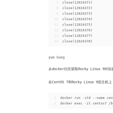
7
close(12024371)          
8
close(12024372)          
9
close(12024373)          
10
close(12024374)          
11
close(12024375)          
12
close(12024376)          
13
close(12024377)          
14
close(12024378)          
yum hang
从docker社区获取Rocky Linux 
在CentOS 7和Rocky Linux 9
1
docker run -itd --name cen
2
docker exec -it centos7 /b