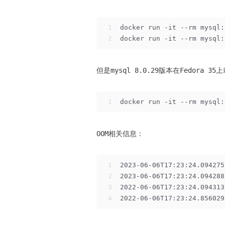
1
docker run -it --rm mysql:
2
docker run -it --rm mysql:
但是mysql 8.0.29版本在Fedora 3
1
docker run -it --rm mysql:
OOM相关信息：
1
2023-06-06T17:23:24.094275
2
2023-06-06T17:23:24.094288
3
2022-06-06T17:23:24.094313
4
2022-06-06T17:23:24.856029