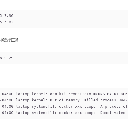
5.7.36
5.5.62
5上却运行正常：
8.0.29
-04:00 laptop kernel: oom-kill:constraint=CONSTRAINT_NON
-04:00 laptop kernel: Out of memory: Killed process 3842
-04:00 laptop systemd[1]: docker-xxx.scope: A process of
-04:00 laptop systemd[1]: docker-xxx.scope: Deactivated 