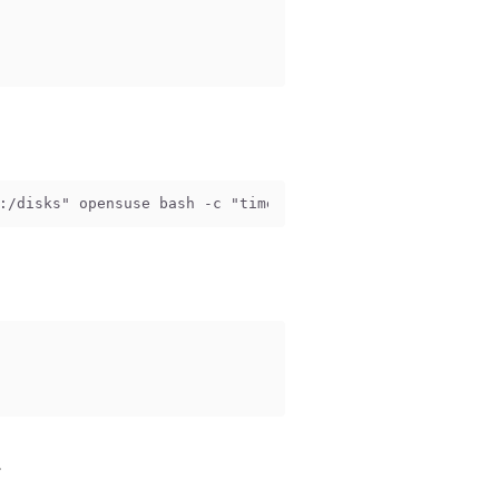
:/disks" opensuse bash -c "time zypper --reposd-dir /wor
。