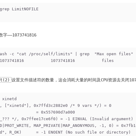
grep LimitNOFILE
—1073741816
ash -c "cat /proc/self/limits" | grep  "Max open files"
1073741816           1073741816           files
t(2)
设置文件描述符的数量，这会消耗大量的时间及CPU资源去关闭1073
 xinetd
, ["xinetd"], 0x7ffd3c2882e0 /* 9 vars */) = 0
               = 0x557690d7a000
_??? */, 0x7ffee17ce6f0) = -1 EINVAL (Invalid argument)
D|PROT_WRITE, MAP_PRIVATE|MAP_ANONYMOUS, -1, 0) = 0x7fb1
d", R_OK)      = -1 ENOENT (No such file or directory)