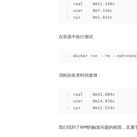
1
real    0m11.248s
2
user    0m7.316s
3
sys     0m1.932s
在容器中执行测试
1
docker run --rm --net=none
消耗的各类时间激增：
1
real    0m31.089s
2
user    0m14.876s
3
sys     0m12.524s
我们找到了RPM的触发问题的根因，其属于R