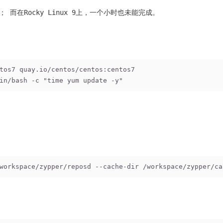
； 而在Rocky Linux 9上，一个小时也未能完成。
tos7 quay.io/centos/centos:centos7
in/bash -c "time yum update -y"
workspace/zypper/reposd --cache-dir /workspace/zypper/ca