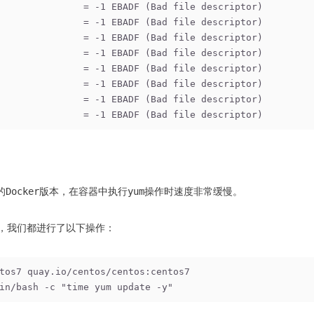
               = -1 EBADF (Bad file descriptor)
               = -1 EBADF (Bad file descriptor)
               = -1 EBADF (Bad file descriptor)
               = -1 EBADF (Bad file descriptor)
               = -1 EBADF (Bad file descriptor)
               = -1 EBADF (Bad file descriptor)
               = -1 EBADF (Bad file descriptor)
               = -1 EBADF (Bad file descriptor)
9对应的Docker版本，在容器中执行yum操作时速度非常缓慢。
宿主机上，我们都进行了以下操作：
tos7 quay.io/centos/centos:centos7
in/bash -c "time yum update -y"