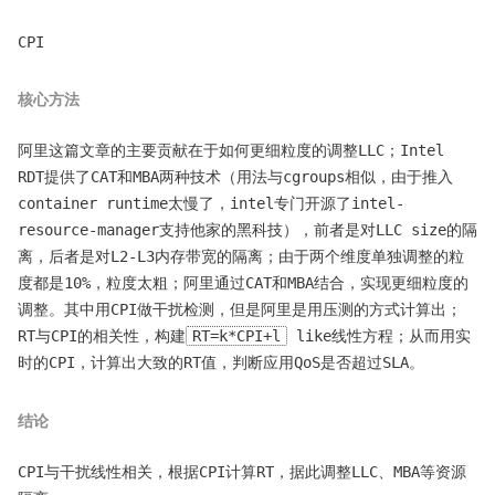
CPI
核心方法
阿里这篇文章的主要贡献在于如何更细粒度的调整LLC；Intel
RDT提供了CAT和MBA两种技术（用法与cgroups相似，由于推入
container runtime太慢了，intel专门开源了intel-
resource-manager支持他家的黑科技），前者是对LLC size的隔
离，后者是对L2-L3内存带宽的隔离；由于两个维度单独调整的粒
度都是10%，粒度太粗；阿里通过CAT和MBA结合，实现更细粒度的
调整。其中用CPI做干扰检测，但是阿里是用压测的方式计算出；
RT与CPI的相关性，构建
RT=k*CPI+l
like线性方程；从而用实
时的CPI，计算出大致的RT值，判断应用QoS是否超过SLA。
结论
CPI与干扰线性相关，根据CPI计算RT，据此调整LLC、MBA等资源